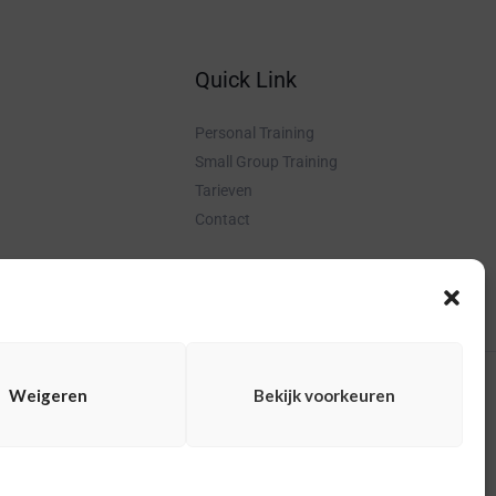
Quick Link
Personal Training
Small Group Training
Tarieven
Contact
Weigeren
Bekijk voorkeuren
ing