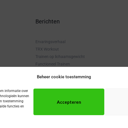
Berichten
Ervaringsverhaal
TRX Workout
Trainen op lichaamsgewicht
Functioneel Trainen
Beheer cookie toestemming
om informatie over
echnologieën kunnen
geen toestemming
Accepteren
2026 Compowered Personal Training | Powered by Compowered Personal Train
alde functies en
Terms & Conditions
Privacyverklaring
Cookiebeleid (EU)