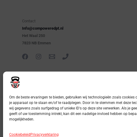
Contact
Info@compoweredpt.nl
Het Waal 250
7823 NB Emmen
Om de beste ervaringen te bieden, gebruiken wij technologieën zoals cookies 
je apparaat op te slaan en/of te raadplegen. Door in te stemmen met deze t
wij gegevens zoals surfgedrag of unieke ID's op deze site verwerken. Als je 
© 
geeft of uw toestemming intrekt, kan dit een nadelige invloed hebben op bepa
mogelijkheden.
Cookiebeleid
Privacyverklaring